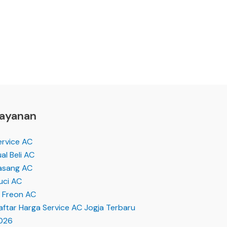
ayanan
ervice AC
al Beli AC
asang AC
uci AC
i Freon AC
aftar Harga Service AC Jogja Terbaru
026