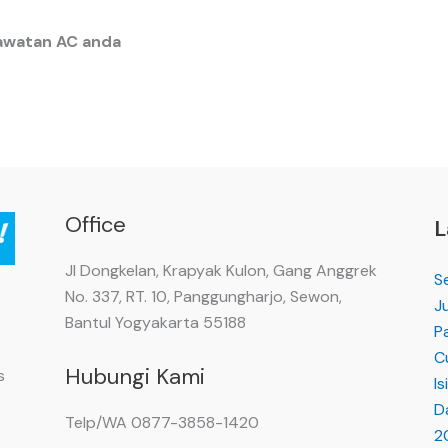
awatan AC anda
Office
L
Jl Dongkelan, Krapyak Kulon, Gang Anggrek
S
No. 337, RT. 10, Panggungharjo, Sewon,
Ju
Bantul Yogyakarta 55188
P
C
Hubungi Kami
s
Is
D
Telp/WA 0877-3858-1420
2