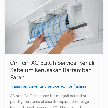
AC
Butuh
Service:
Kenali
Sebelum
Kerusakan
Bertambah
Parah
Ciri-ciri AC Butuh Service: Kenali
Sebelum Kerusakan Bertambah
Parah
Tinggalkan Komentar
/
service ac
,
Tips
/
admin
AC atau Air Conditioner kini menjadi perangkat
penting, terutama di daerah tropis seperti Jogja.
Namun, banyak pengguna AC tidak menyadari