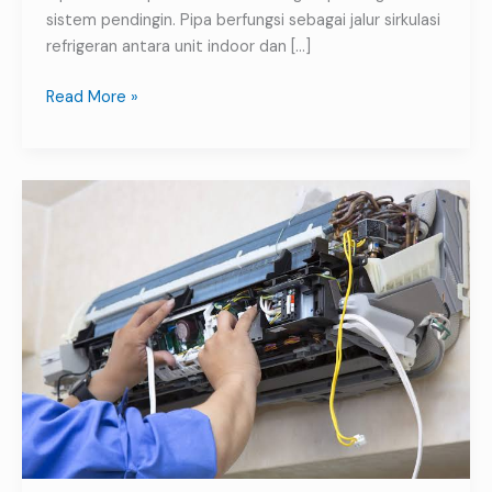
sistem pendingin. Pipa berfungsi sebagai jalur sirkulasi
refrigeran antara unit indoor dan […]
Read More »
Service
AC
Meliputi
Apa
Saja?
Ini
Layanan
yang
Perlu
Anda
Ketahui