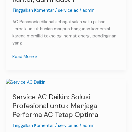
Profesional
untuk
Tinggalkan Komentar
/
service ac
/
admin
Rumah,
AC Panasonic dikenal sebagai salah satu pilihan
Kantor,
terbaik untuk hunian maupun bangunan komersial
dan
karena memiliki teknologi hemat energi, pendinginan
Industri
yang
Read More »
Service
AC
Service AC Daikin: Solusi
Daikin:
Solusi
Profesional untuk Menjaga
Profesional
Performa AC Tetap Optimal
untuk
Menjaga
Tinggalkan Komentar
/
service ac
/
admin
Performa