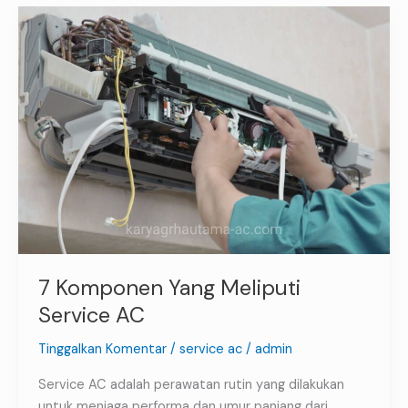
7
Komponen
Yang
Meliputi
Service
AC
7 Komponen Yang Meliputi
Service AC
Tinggalkan Komentar
/
service ac
/
admin
Service AC adalah perawatan rutin yang dilakukan
untuk menjaga performa dan umur panjang dari