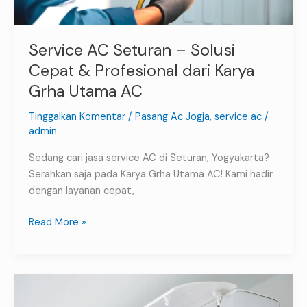
Grha
Utama
AC
Service AC Seturan – Solusi
Cepat & Profesional dari Karya
Grha Utama AC
Tinggalkan Komentar
/
Pasang Ac Jogja
,
service ac
/
admin
Sedang cari jasa service AC di Seturan, Yogyakarta?
Serahkan saja pada Karya Grha Utama AC! Kami hadir
dengan layanan cepat,
Read More »
Ciri-
ciri