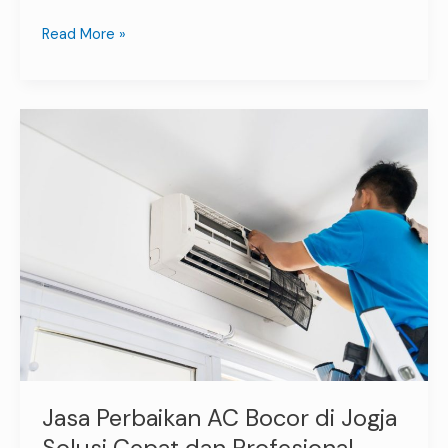
Read More »
Jasa
Perbaikan
AC
Bocor
di
Jogja
Solusi
Cepat
dan
Profesional
Jasa Perbaikan AC Bocor di Jogja
Solusi Cepat dan Profesional