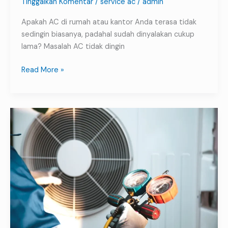
Tinggalkan Komentar
/
service ac
/
admin
Apakah AC di rumah atau kantor Anda terasa tidak
sedingin biasanya, padahal sudah dinyalakan cukup
lama? Masalah AC tidak dingin
Read More »
Service
AC
Seturan
–
Solusi
Cepat
&
Profesional
dari
Karya