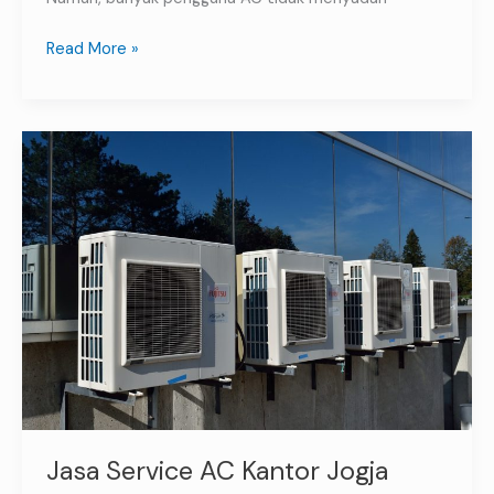
Read More »
Jasa
Service
AC
Kantor
Jogja
Solusi
Udara
Sejuk
untuk
Ruang
Kerja
Anda
Jasa Service AC Kantor Jogja