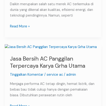
Daikin merupakan salah satu merek AC terkemuka di
AC
dunia yang dikenal akan kualitas, efisiensi energi, dan
Tetap
teknologi pendinginnya. Namun, seperti
Optimal
Read More »
Jasa
Bersih
Jasa Bersih AC Panggilan
AC
Panggilan
Terpercaya Karya Grha Utama
Terpercaya
Tinggalkan Komentar
/
service ac
/
admin
Karya
Grha
Menjaga performa AC tetap dingin, hemat listrik, dan
Utama
bebas bau tidak cukup hanya dengan pemakaian
biasa. Dibutuhkan perawatan rutin oleh