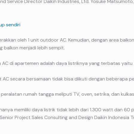
nd Service Director Daikin Industries, Ltd. Yosuke Matsumoto,
p sendiri
igerakkan oleh 1 unit outdoor AC. Kemudian, dengan area balko
g balkon menjadi lebih sempit.
n AC di apartemen adalah daya listriknya yang terbatas yaitu 
t AC secara bersamaan tidak bisa diikuti dengan beberapa pe
eralatan rumah tangga meliputi TV, oven, setrika, dan kulkas
hanya memiliki daya listrik tidak lebih dari 1.300 watt dan 60 p
 Senior Project Sales Consulting and Design Daikin Indonesia T