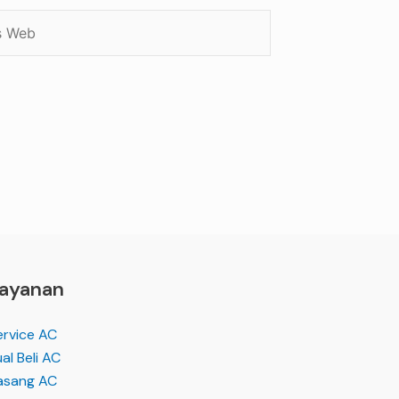
ayanan
ervice AC
al Beli AC
asang AC