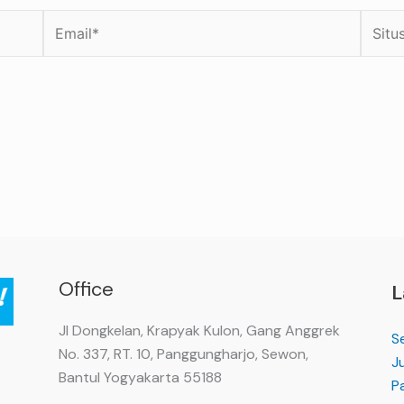
Email*
Situs
Web
Office
L
Jl Dongkelan, Krapyak Kulon, Gang Anggrek
S
No. 337, RT. 10, Panggungharjo, Sewon,
Ju
Bantul Yogyakarta 55188
P