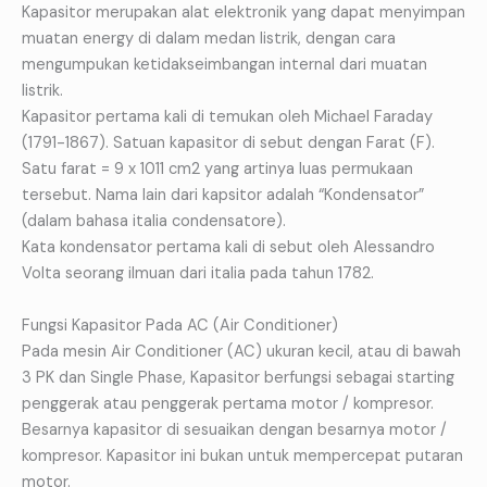
Kapasitor merupakan alat elektronik yang dapat menyimpan
muatan energy di dalam medan listrik, dengan cara
mengumpukan ketidakseimbangan internal dari muatan
listrik.
Kapasitor pertama kali di temukan oleh Michael Faraday
(1791-1867). Satuan kapasitor di sebut dengan Farat (F).
Satu farat = 9 x 1011 cm2 yang artinya luas permukaan
tersebut. Nama lain dari kapsitor adalah “Kondensator”
(dalam bahasa italia condensatore).
Kata kondensator pertama kali di sebut oleh Alessandro
Volta seorang ilmuan dari italia pada tahun 1782.
Fungsi Kapasitor Pada AC (Air Conditioner)
Pada mesin Air Conditioner (AC) ukuran kecil, atau di bawah
3 PK dan Single Phase, Kapasitor berfungsi sebagai starting
penggerak atau penggerak pertama motor / kompresor.
Besarnya kapasitor di sesuaikan dengan besarnya motor /
kompresor. Kapasitor ini bukan untuk mempercepat putaran
motor.