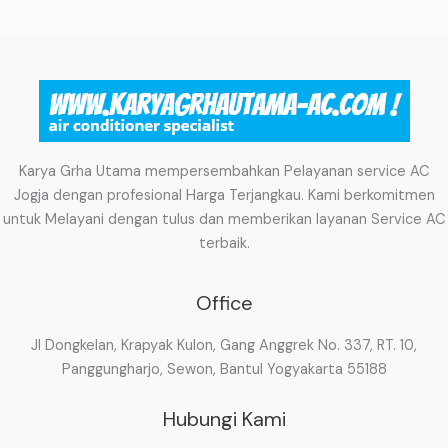
Karya Grha Utama mempersembahkan Pelayanan service AC
Jogja dengan profesional Harga Terjangkau. Kami berkomitmen
untuk Melayani dengan tulus dan memberikan layanan Service AC
terbaik.
Office
Jl Dongkelan, Krapyak Kulon, Gang Anggrek No. 337, RT. 10,
Panggungharjo, Sewon, Bantul Yogyakarta 55188
Hubungi Kami